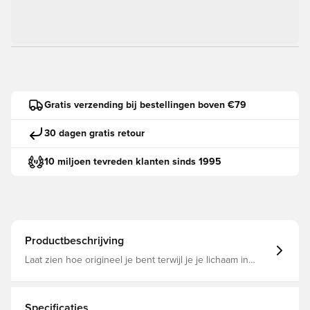
Gratis verzending bij bestellingen boven €79
30 dagen gratis retour
10 miljoen tevreden klanten sinds 1995
Productbeschrijving
Laat zien hoe origineel je bent terwijl je je lichaam in
beweging zet. De Run It-collectie viert zelfexpressie en
helpt je tegelijkertijd te groeien en je de kracht te geven
om het maximale uit je runs te halen.Ervaar ultiem
comfort in een lichtgewicht, ademend T-shirt dat glad blijft
Specificaties