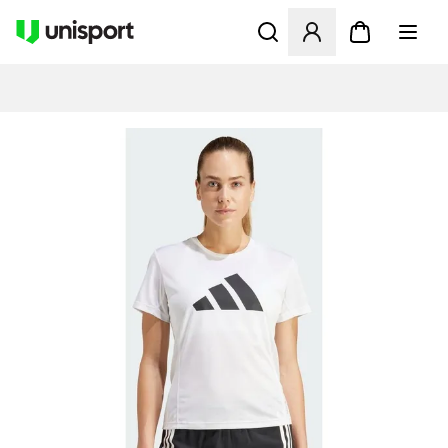
Opent een venster om in te l