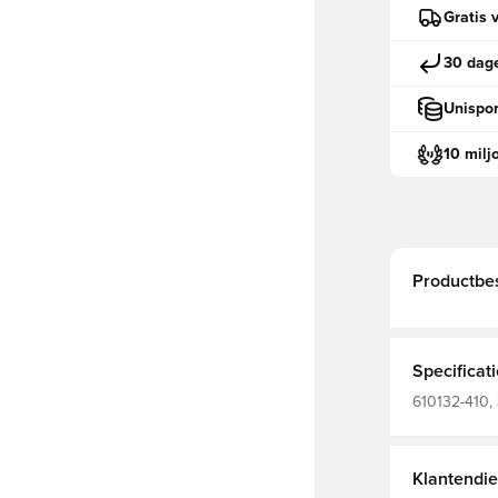
Gratis 
30 dage
Unispor
10 milj
Productbes
Specificat
610132-410, 
mouwen, Gr
Klantendie