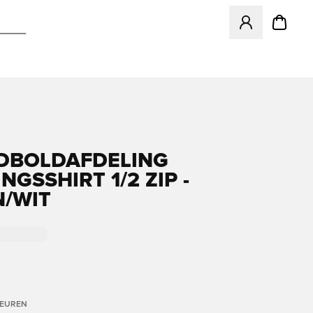
Opent een venster
DBOLDAFDELING
NGSSHIRT 1/2 ZIP -
/WIT
LEUREN