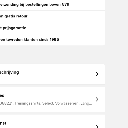
verzending bij bestellingen boven €79
n gratis retour
t prijsgarantie
oen tevreden klanten sinds 1995
chrijving
ies
388221, Trainingsshirts, Select, Volwassenen, Lange
oen, Mannen
nst