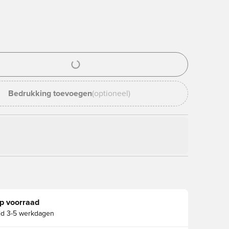
ter om in te loggen of je aan te melden als lid
Bedrukking toevoegen
(optioneel)
p voorraad
jd
3-5 werkdagen