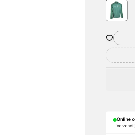
Opent een vens
Online o
Verzendti