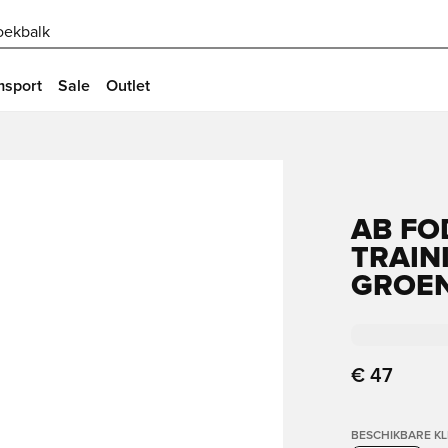
oekbalk
msport
Sale
Outlet
AB FO
TRAINI
GROEN
€ 47
BESCHIKBARE K