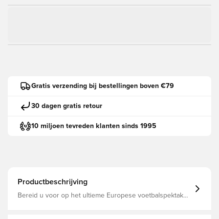
Gratis verzending bij bestellingen boven €79
30 dagen gratis retour
10 miljoen tevreden klanten sinds 1995
Productbeschrijving
Bereid u voor op het ultieme Europese voetbalspektakel
op EURO 2024 in Duitsland! Met 24 toonaangevende
teams die tegen 10 gaststeden strijden, is het toneel