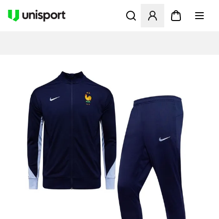
Opent een venster om in te l