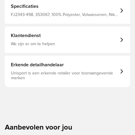
klaar voor ongeëvenaarde spanning. Unisport is klaar
voor actie, nietwaar? met Dri-FIT-technologie, zodat je
Specificaties
droog en comfortabel blijft. zijzakken in de broek
ritssluiting aan de enkels normale pasvorm. Gemaakt van
FJ2343-498, 353067, 100% Polyester, Volwassenen, Nike,
100% polyester.
Blauw, Mannen, Trainingspakken, EURO, Lang, Lange
mouwen
Klantendienst
We zijn er om te helpen
Erkende detailhandelaar
Unisport is een erkende retailer voor toonaangevende
merken
Aanbevolen voor jou