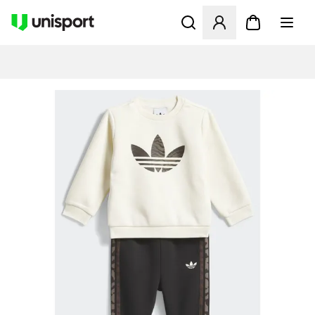
Opent een venster om in te l