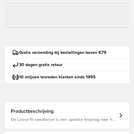
Gratis verzending bij bestellingen boven €79
30 dagen gratis retour
10 miljoen tevreden klanten sinds 1995
Productbeschrijving
De Loose-fit sweaterset is een speelse knipoog naar het
rijke erfgoed van adidas, geïnspireerd op een
keepersshirt uit onze archieven. Deze set ademt