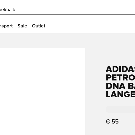
oekbalk
msport
Sale
Outlet
ADIDA
PETRO
DNA B
LANG
€ 55