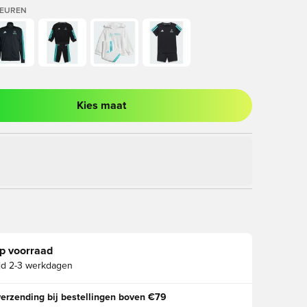
LEUREN
Kies maat
ter om in te loggen of je aan te melden als lid
p voorraad
jd
2-3 werkdagen
verzending bij bestellingen boven €79