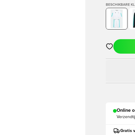
BESCHIKBARE K
Opent een vens
Online o
Verzendti
Gratis 