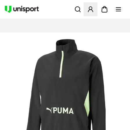
Opent een venster om in te l