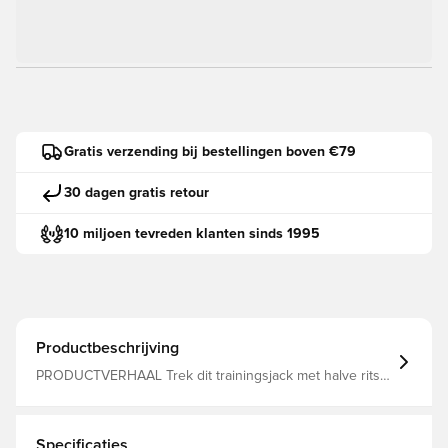
Gratis verzending bij bestellingen boven €79
30 dagen gratis retour
10 miljoen tevreden klanten sinds 1995
Productbeschrijving
PRODUCTVERHAAL Trek dit trainingsjack met halve rits
aan en domineer je training. De opstaande kraag
beschermt je tegen de elementen, en je kunt koel blijven
met onze dryCELL-prestatietechnologie om je zweet af te
voeren. ALLE INS EN OUTS dryCELL:
Specificaties