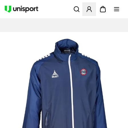
Opent een venster om in te l