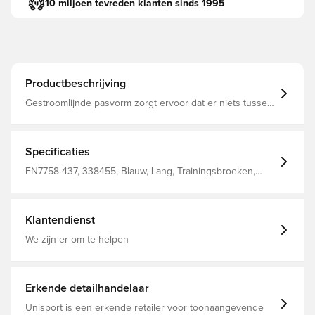
10 miljoen tevreden klanten sinds 1995
Productbeschrijving
Gestroomlijnde pasvorm zorgt ervoor dat er niets tussen
jou en de bal komt Zweetafvoerend materiaal helpt je
koel en kalm te blijven terwijl jij je vaardigheden
verbeterd Nike Dri-Fit-technologie voert zweet van je
huid af voor snellere verdamping en helpt je droog en
Specificaties
comfortabel te blijven Slanke pasvorm 91% polyester 9%
elastaan
FN7758-437, 338455, Blauw, Lang, Trainingsbroeken,
Mannen, Vrouwen, Nike, Nike Strike, Kinderen, 91%
Polyester 9% Elastane
Klantendienst
We zijn er om te helpen
Erkende detailhandelaar
Unisport is een erkende retailer voor toonaangevende