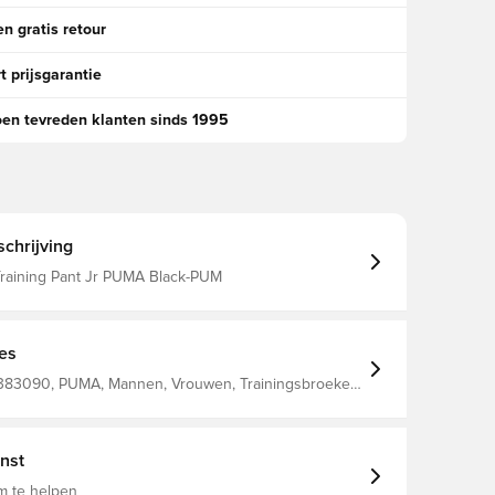
n gratis retour
t prijsgarantie
oen tevreden klanten sinds 1995
chrijving
aining Pant Jr PUMA Black-PUM
ies
383090, PUMA, Mannen, Vrouwen, Trainingsbroeken,
rt, Unisex'S Pants 100% Recycle Polyester
nst
m te helpen