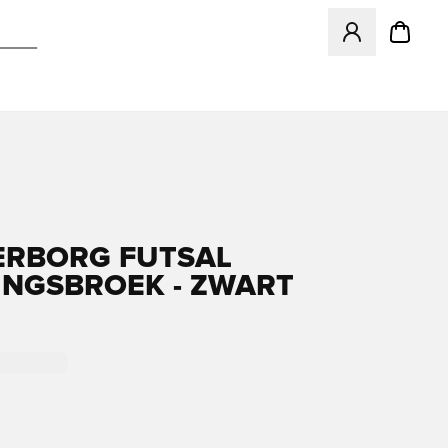
Opent een venster
RBORG FUTSAL
INGSBROEK - ZWART