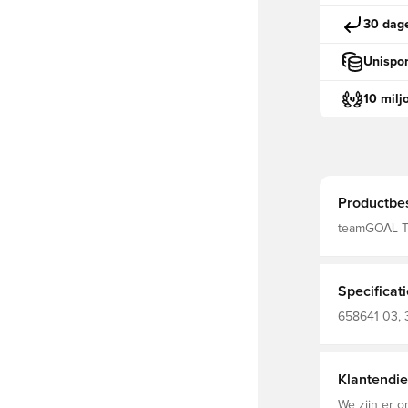
30 dage
Unispor
10 milj
Productbes
teamGOAL Tr
Specificat
658641 03, 
Lang, Kinderen, Zwa
(Knitted)
Klantendie
We zijn er o