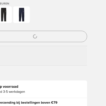
LEUREN
ter om in te loggen of je aan te melden als lid
p voorraad
jd
3-5 werkdagen
verzending bij bestellingen boven €79