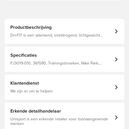
Productbeschrijving
Dri-FIT is een ademend, sneldrogend, lichtgewicht
materiaal dat vocht van het lichaam afvoert, zodat je altijd
droog, comfortabel en geconcentreerd blijft Met zakken
aan de zijkanten, waarin persoonlijke spullen kunnen
worden opgeborgen Elastische tailleband met trekkoord,
Specificaties
zodat je de pasvorm eenvoudig kunt verstellen Normale
pasvorm Gemaakt van 100% polyester.
FJ3019-010, 361590, Trainingsbroeken, Nike Park,
Volwassenen, Zwart, Lang, Nike, 100% Polyester,
Vrouwen
Klantendienst
We zijn er om te helpen
Erkende detailhandelaar
Unisport is een erkende retailer voor toonaangevende
merken