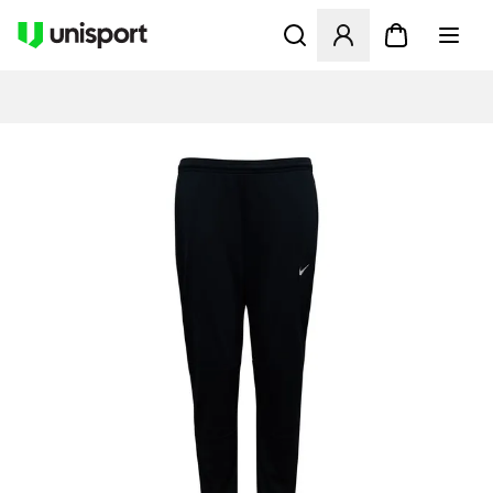
Opent een venster om in te l