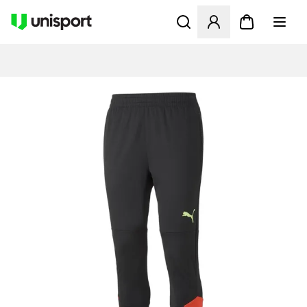
Opent een venster om in te l