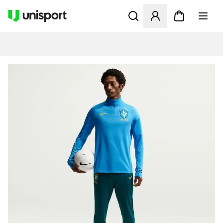
Opent een venster om in te l