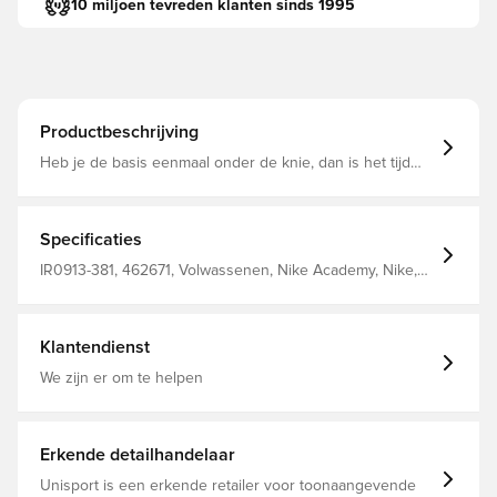
10 miljoen tevreden klanten sinds 1995
Productbeschrijving
Heb je de basis eenmaal onder de knie, dan is het tijd
om je skills naar een hoger niveau te tillen. De klassieke
pasvorm en vochtafvoerende technologie zorgen ervoor
dat je koel blijft, zelfs als je training intensiever wordt.
Specificaties
IR0913-381, 462671, Volwassenen, Nike Academy, Nike,
Zwart, Mannen, Lang, Track pants, Wereldkampioenschap
Klantendienst
We zijn er om te helpen
Erkende detailhandelaar
Unisport is een erkende retailer voor toonaangevende