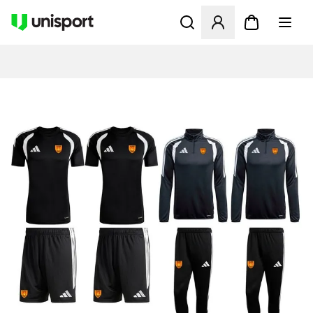
Opent een venster om in te l