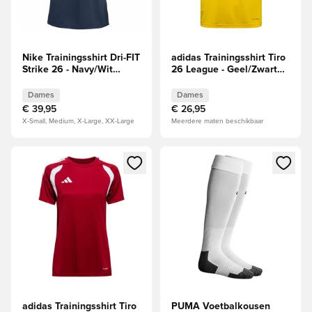
Nike Trainingsshirt Dri-FIT
adidas Trainingsshirt Tiro
Strike 26 - Navy/Wit
26 League - Geel/Zwart
Dames
Dames
Dames
Dames
€ 39,95
€ 26,95
X-Small, Medium, X-Large, XX-Large
Meerdere maten beschikbaar
Opent een venster om in te loggen of je aan te melden als li
Opent een venster om in te log
adidas Trainingsshirt Tiro
PUMA Voetbalkousen