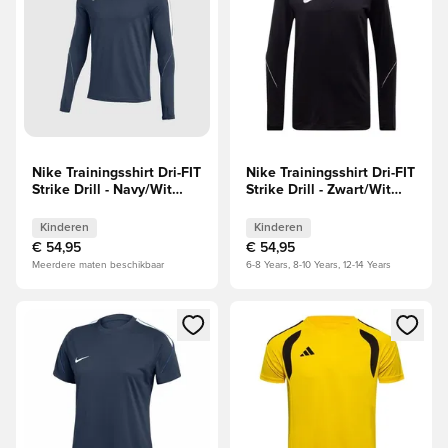
Nike Trainingsshirt Dri-FIT
Nike Trainingsshirt Dri-FIT
Strike Drill - Navy/Wit
Strike Drill - Zwart/Wit
Kids
Kids
Kinderen
Kinderen
€ 54,95
€ 54,95
Meerdere maten beschikbaar
6-8 Years, 8-10 Years, 12-14 Years
Opent een venster om in te loggen of je aan te melden als li
Opent een venster om in te log