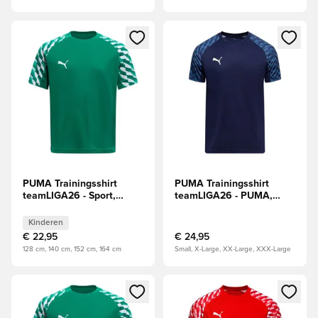
Opent een venster om in te loggen of je aan te melden als li
Opent een venster om in te log
PUMA Trainingsshirt
PUMA Trainingsshirt
teamLIGA26 - Sport,
teamLIGA26 - PUMA,
groen/Wit Kids
marineblauw/Wit
Kinderen
€ 22,95
€ 24,95
128 cm, 140 cm, 152 cm, 164 cm
Small, X-Large, XX-Large, XXX-Large
Opent een venster om in te loggen of je aan te melden als li
Opent een venster om in te log