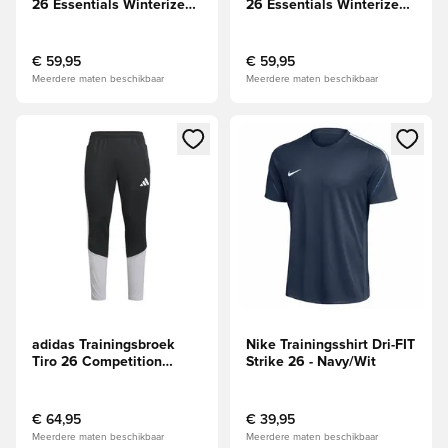
26 Essentials Winterized -
26 Essentials Winterized -
Zwart/Wit
Navy/Blauw/Wit
€ 59,95
€ 59,95
Meerdere maten beschikbaar
Meerdere maten beschikbaar
Opent een venster om in te loggen of je aan te melden als li
Opent een venster om in te log
adidas Trainingsbroek
Nike Trainingsshirt Dri-FIT
Tiro 26 Competition
Strike 26 - Navy/Wit
Winterized -
Zwart/Grijs/Wit
€ 64,95
€ 39,95
Meerdere maten beschikbaar
Meerdere maten beschikbaar