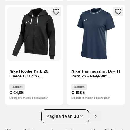
Opent een venster om in te loggen of je aan te melden als li
Opent een venster om in te log
Nike Hoodie Park 26
Nike Trainingsshirt Dri-FIT
Fleece Full Zip -
Park 26 - Navy/Wit
Zwart/Wit Dames
Dames
Dames
Dames
€ 64,95
€ 19,95
Meerdere maten beschikbaar
Meerdere maten beschikbaar
Pagina 1 van 30