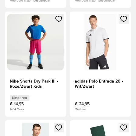
Meerdere maten beschikbaar
Meerdere maten beschikbaar
Opent een venster om in te loggen of je aan te melden als li
Opent een venster om in te log
Nike Shorts Dry Park III -
adidas Polo Entrada 26 -
Roze/Zwart Kids
Wit/Zwart
Kinderen
€ 14,95
€ 24,95
12-14 Years
Medium
Opent een venster om in te loggen of je aan te melden als li
Opent een venster om in te log