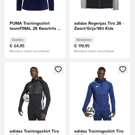
PUMA Trainingsshirt
adidas Regenjas Tiro 26 -
teamFINAL 26 Kwartrits -
Zwart/Grijs/Wit Kids
PUMA, marineblauw/Wit
Dames
Dames
Kinderen
€ 64,95
€ 119,95
Meerdere maten beschikbaar
Meerdere maten beschikbaar
Opent een venster om in te loggen of je aan te melden als li
Opent een venster om in te log
adidas Trainingsshirt Tiro
adidas Trainingsshirt Tiro