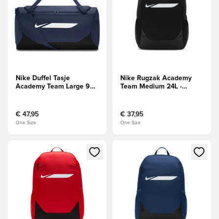
Nike Duffel Tasje
Nike Rugzak Academy
Academy Team Large 95L
Team Medium 24L -
- Navy/Zwart/Wit
Zwart/Wit
€ 47,95
€ 37,95
One Size
One Size
Opent een venster om in te loggen of je aan te melden als li
Opent een venster om in te log