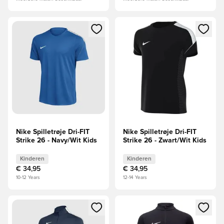
Opent een venster om in te loggen of je aan te melden als li
Opent een venster om in te log
Nike Spilletrøje Dri-FIT
Nike Spilletrøje Dri-FIT
Strike 26 - Navy/Wit Kids
Strike 26 - Zwart/Wit Kids
Kinderen
Kinderen
€ 34,95
€ 34,95
10-12 Years
12-14 Years
Opent een venster om in te loggen of je aan te melden als li
Opent een venster om in te log