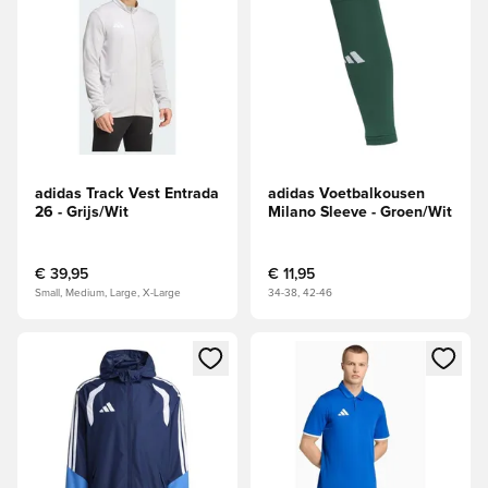
adidas Track Vest Entrada
adidas Voetbalkousen
26 - Grijs/Wit
Milano Sleeve - Groen/Wit
€ 39,95
€ 11,95
Small, Medium, Large, X-Large
34-38, 42-46
Opent een venster om in te loggen of je aan te melden als li
Opent een venster om in te log