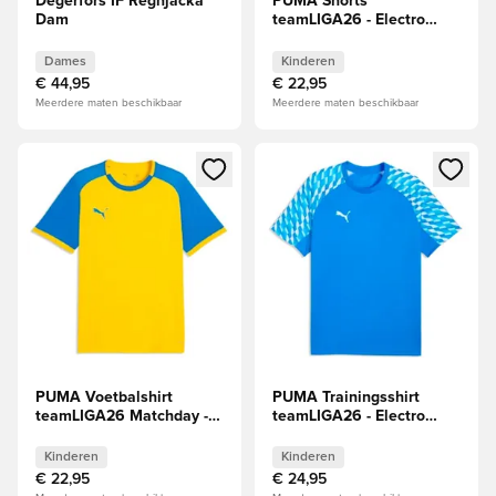
Degerfors IF Regnjacka
PUMA Shorts
Dam
teamLIGA26 - Electro
Royal/Wit Kids
Dames
Kinderen
€ 44,95
€ 22,95
Meerdere maten beschikbaar
Meerdere maten beschikbaar
Opent een venster om in te loggen of je aan te melden als li
Opent een venster om in te log
PUMA Voetbalshirt
PUMA Trainingsshirt
teamLIGA26 Matchday -
teamLIGA26 - Electro
Faster Yellow/Electro
Royal/Wit/Electro Royal
Royal/Electro Royal Kids
Kids
Kinderen
Kinderen
€ 22,95
€ 24,95