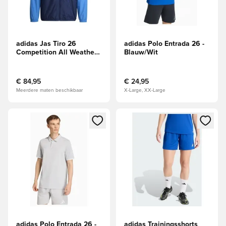
adidas Jas Tiro 26
adidas Polo Entrada 26 -
Competition All Weather -
Blauw/Wit
Navy/Ray Blue/Wit
€ 84,95
€ 24,95
Meerdere maten beschikbaar
X-Large, XX-Large
Opent een venster om in te loggen of je aan te melden als li
Opent een venster om in te log
adidas Polo Entrada 26 -
adidas Trainingsshorts