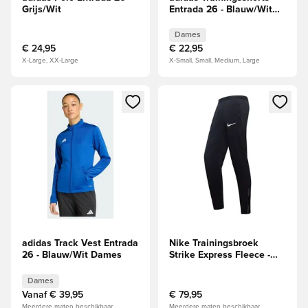
Grijs/Wit
Entrada 26 - Blauw/Wit
Dames
Dames
€ 24,95
€ 22,95
X-Large, XX-Large
X-Small, Small, Medium, Large
Opent een venster om in te loggen of je aan te melden als li
Opent een venster om in te log
adidas Track Vest Entrada
Nike Trainingsbroek
26 - Blauw/Wit Dames
Strike Express Fleece -
Zwart/Wit
Dames
Vanaf
€ 39,95
€ 79,95
Meerdere maten beschikbaar
Meerdere maten beschikbaar