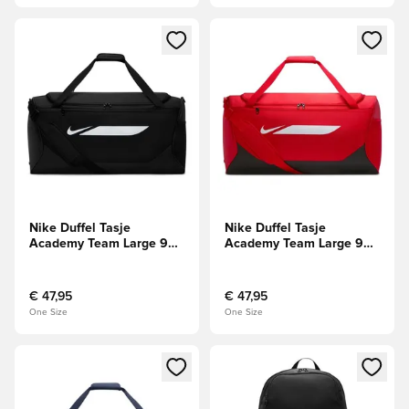
Opent een venster om in te loggen of je aan te melden als li
Opent een venster om in te log
Nike Duffel Tasje
Nike Duffel Tasje
Academy Team Large 95L
Academy Team Large 95L
- Zwart/Wit
- Rood/Zwart/Wit
€ 47,95
€ 47,95
One Size
One Size
Opent een venster om in te loggen of je aan te melden als li
Opent een venster om in te log