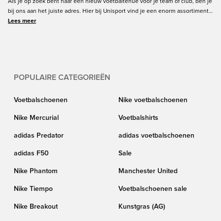
Als je op zoek bent naar een nieuw voetbaltenue voor je team of club, ben je
bij ons aan het juiste adres. Hier bij Unisport vind je een enorm assortiment
shirts, shorts, kousen, trainingspakken en nog veel meer. Kies uit veel maten
Lees meer
en kleuren en vind wat het beste bij jouw team past voor wedstrijden en
trainingen. Voeg ook bedrukking van naam en nummer en zelfs club- en
sponsorlogo toe. Neem vandaag nog contact op met onze klantenservice
voor de mogelijkheden voor jouw club of team.
POPULAIRE CATEGORIEËN
Voetbalschoenen
Nike voetbalschoenen
Nike Mercurial
Voetbalshirts
adidas Predator
adidas voetbalschoenen
adidas F50
Sale
Nike Phantom
Manchester United
Nike Tiempo
Voetbalschoenen sale
Nike Breakout
Kunstgras (AG)