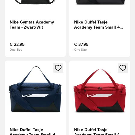
Nike Gymtas Academy
Nike Duffel Tasje
Team - Zwart/Wit
Academy Team Small 40L
- Zwart/Wit
€ 22,95
€ 37,95
One Size
One Size
Opent een venster om in te loggen of je aan te melden als li
Opent een venster om in te log
Nike Duffel Tasje
Nike Duffel Tasje