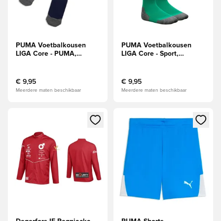
PUMA Voetbalkousen
PUMA Voetbalkousen
LIGA Core - PUMA,
LIGA Core - Sport,
marineblauw/Wit
groen/Wit
€ 9,95
€ 9,95
Meerdere maten beschikbaar
Meerdere maten beschikbaar
Opent een venster om in te loggen of je aan te melden als li
Opent een venster om in te log