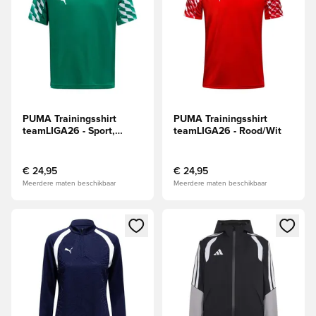
PUMA Trainingsshirt
PUMA Trainingsshirt
teamLIGA26 - Sport,
teamLIGA26 - Rood/Wit
groen/Wit
€ 24,95
€ 24,95
Meerdere maten beschikbaar
Meerdere maten beschikbaar
Opent een venster om in te loggen of je aan te melden als li
Opent een venster om in te log