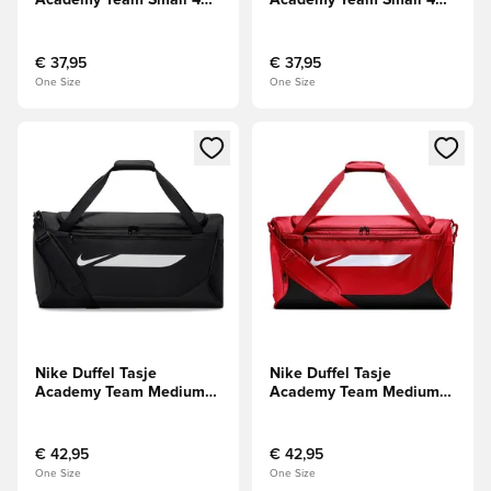
Academy Team Small 40L
Academy Team Small 40L
- Navy/Zwart/Wit
- Rood/Zwart/Wit
€ 37,95
€ 37,95
One Size
One Size
Opent een venster om in te loggen of je aan te melden als li
Opent een venster om in te log
Nike Duffel Tasje
Nike Duffel Tasje
Academy Team Medium
Academy Team Medium
60L - Zwart/Wit
60L - Rood/Zwart/Wit
€ 42,95
€ 42,95
One Size
One Size