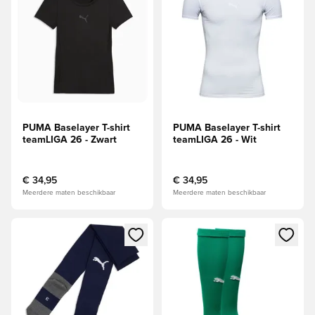
PUMA Baselayer T-shirt
PUMA Baselayer T-shirt
teamLIGA 26 - Zwart
teamLIGA 26 - Wit
€ 34,95
€ 34,95
Meerdere maten beschikbaar
Meerdere maten beschikbaar
Opent een venster om in te loggen of je aan te melden als li
Opent een venster om in te log