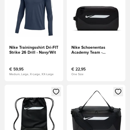
Nike Trainingsshirt Dri-FIT
Nike Schoenentas
Strike 26 Drill - Navy/Wit
Academy Team -
Zwart/Wit
€ 59,95
€ 22,95
Medium, Large, X-Large, XX-Large
One Size
Opent een venster om in te loggen of je aan te melden als li
Opent een venster om in te log