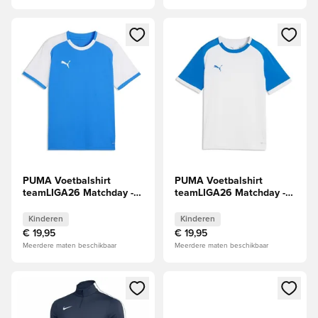
Opent een venster om in te loggen of je aan te melden als li
Opent een venster om in te log
PUMA Voetbalshirt
PUMA Voetbalshirt
teamLIGA26 Matchday -
teamLIGA26 Matchday -
Electro Royal/Wit Kids
Wit/Electro Royal Kids
Kinderen
Kinderen
€ 19,95
€ 19,95
Meerdere maten beschikbaar
Meerdere maten beschikbaar
Opent een venster om in te loggen of je aan te melden als li
Opent een venster om in te log