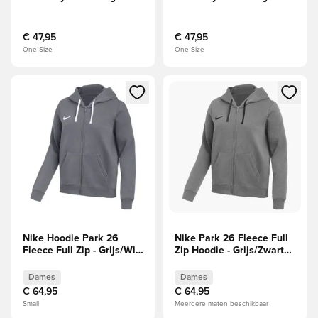
- Navy/Zwart/Wit
- Rood/Zwart/Wit
€ 47,95
€ 47,95
One Size
One Size
Opent een venster om in te loggen of je aan te melden als li
Opent een venster om in te log
Nike Hoodie Park 26
Nike Park 26 Fleece Full
Fleece Full Zip - Grijs/Wit
Zip Hoodie - Grijs/Zwart
Dames
Dames
Dames
Dames
€ 64,95
€ 64,95
Small
Meerdere maten beschikbaar