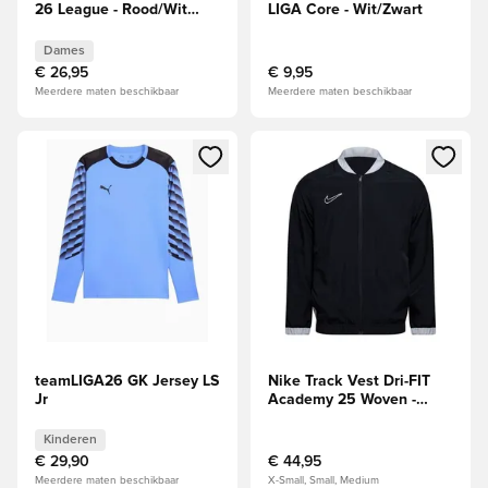
26 League - Rood/Wit
LIGA Core - Wit/Zwart
Dames
Dames
€ 26,95
€ 9,95
Meerdere maten beschikbaar
Meerdere maten beschikbaar
Opent een venster om in te loggen of je aan te melden als li
Opent een venster om in te log
teamLIGA26 GK Jersey LS
Nike Track Vest Dri-FIT
Jr
Academy 25 Woven -
Zwart/Grijs/Wit
Kinderen
€ 29,90
€ 44,95
Meerdere maten beschikbaar
X-Small, Small, Medium