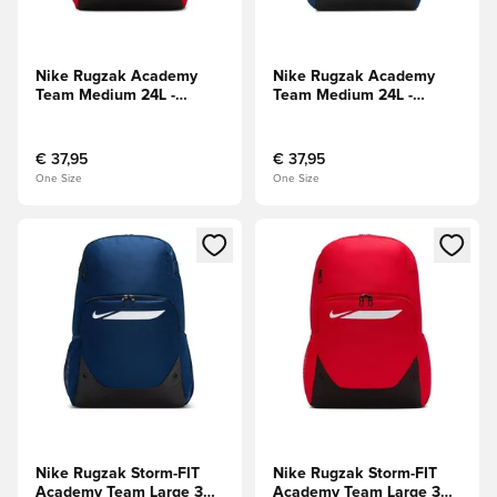
Nike Rugzak Academy
Nike Rugzak Academy
Team Medium 24L -
Team Medium 24L -
Rood/Zwart/Wit
Navy/Zwart/Wit
€ 37,95
€ 37,95
One Size
One Size
Opent een venster om in te loggen of je aan te melden als li
Opent een venster om in te log
Nike Rugzak Storm-FIT
Nike Rugzak Storm-FIT
Academy Team Large 30L
Academy Team Large 30L