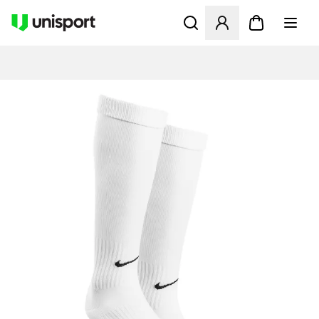
Opent een venster om in te l