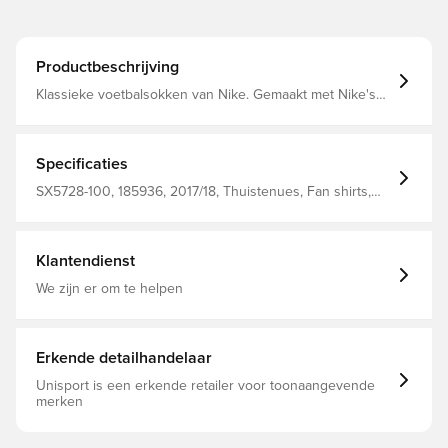
Productbeschrijving
Klassieke voetbalsokken van Nike. Gemaakt met Nike's
Dri-Fit materiaal.
Specificaties
SX5728-100, 185936, 2017/18, Thuistenues, Fan shirts,
Wit, Zwart, Mannen, Volwassenen, Nike, 100% Textile
Klantendienst
We zijn er om te helpen
Erkende detailhandelaar
Unisport is een erkende retailer voor toonaangevende
merken