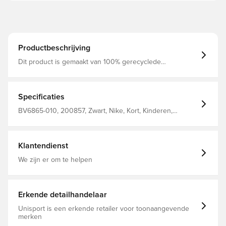
Productbeschrijving
Dit product is gemaakt van 100% gerecyclede
polyestervezels Dri-FIT is een ademend, sneldrogend
lichtgewicht materiaal dat vocht wegvoert van het
lichaam, zodat je altijd droog, comfortabel en
geconcentreerd blijft Elastische tailleband van mesh die
Specificaties
het ademend vermogen verhoogt Regular fit Gemaakt
van 100% polyester. Voor kinderen. Personaliseer het
BV6865-010, 200857, Zwart, Nike, Kort, Kinderen,
product met twee letters of twee cijfers. Perfect voor
Mannen, Nike Park, This Product Is Made With 100%
initialen of cijfers.
Recycled Polyester Fibers
Klantendienst
We zijn er om te helpen
Erkende detailhandelaar
Unisport is een erkende retailer voor toonaangevende
merken