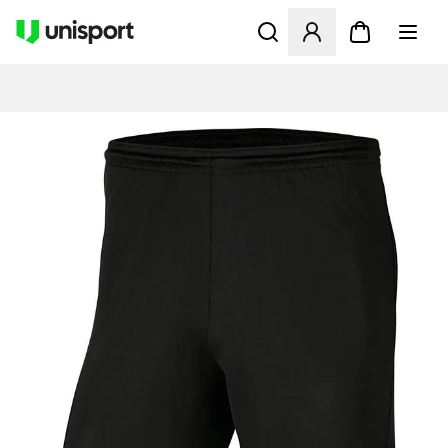
Opent een venster om in te l