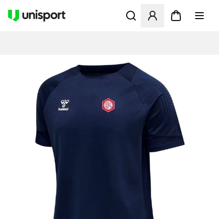
Opent een venster om in te l