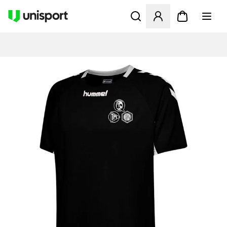
Opent een venster om in te l