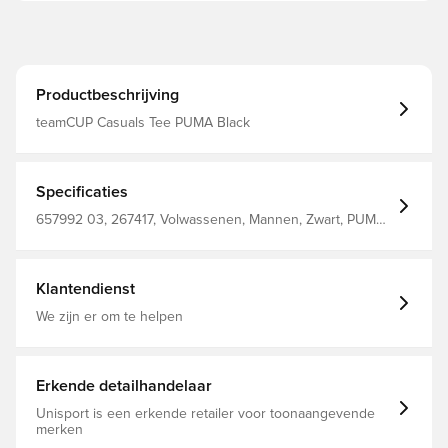
Productbeschrijving
teamCUP Casuals Tee PUMA Black
Specificaties
657992 03, 267417, Volwassenen, Mannen, Zwart, PUMA,
T-shirts, Korte mouwen, Main Material 1: 78 Cotton, 22
Cotton Recycled - Single Jersey - 160.00 G/M² - Piece
Dyed - Chemical- Regular Finishing
Klantendienst
We zijn er om te helpen
Erkende detailhandelaar
Unisport is een erkende retailer voor toonaangevende
merken