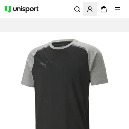
Opent een venster om in te l