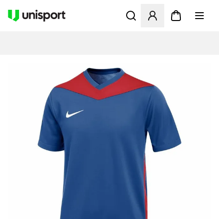
Opent een venster om in te l