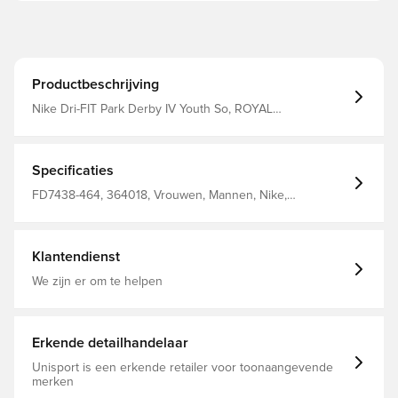
Productbeschrijving
Nike Dri-FIT Park Derby IV Youth So, ROYAL
BLUE/UNIVERSITY RED/WHITE, M
Specificaties
FD7438-464, 364018, Vrouwen, Mannen, Nike,
Voetbalshirts, Korte mouwen, Kinderen, 100% Polyester,
Blauw
Klantendienst
We zijn er om te helpen
Erkende detailhandelaar
Unisport is een erkende retailer voor toonaangevende
merken