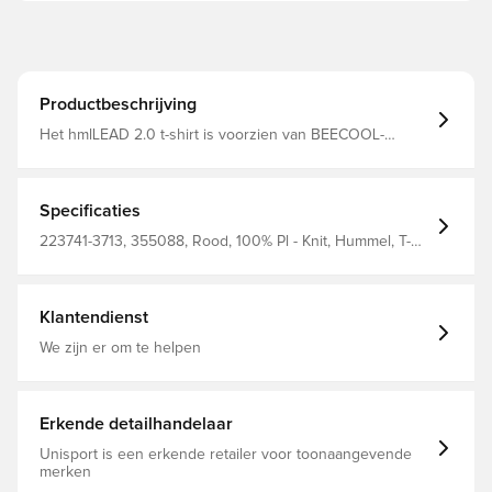
Productbeschrijving
Het hmlLEAD 2.0 t-shirt is voorzien van BEECOOL-
technologie voor een hoog ademend vermogen en
snelle droging Ontworpen met een normale pasvorm,
omdat het zorgt voor comfort en prestaties tijdens elke
activiteit Chevrons op de schouders en het Hummel-logo
Specificaties
op de borst maken de look compleet Gemaakt van 100%
polyester.
223741-3713, 355088, Rood, 100% Pl - Knit, Hummel, T-
shirts, Korte mouwen, Volwassenen, Kinderen, Mannen,
Vrouwen
Klantendienst
We zijn er om te helpen
Erkende detailhandelaar
Unisport is een erkende retailer voor toonaangevende
merken