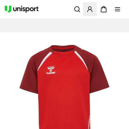
Opent een venster om in te l