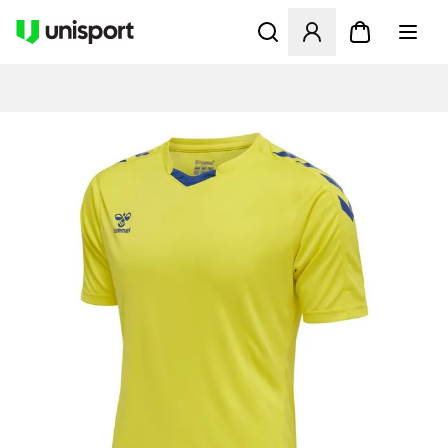
Opent een venster om in te l