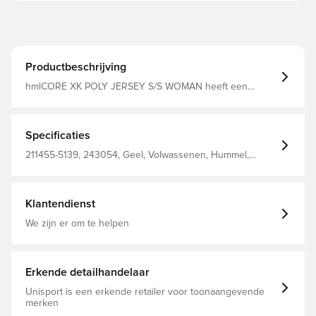
Productbeschrijving
hmlCORE XK POLY JERSEY S/S WOMAN heeft een
sneldrogend ontwerp en een optimaal ademend
vermogen dankzij onze BEECOOL®-stoftechnologie.
Dubbel gebreide polyester stof maakt deze hummel®
jersey ook extreem duurzaam. De korte mouwen hebben
Specificaties
onze kenmerkende hoeken in een contrasterende kleur
en de sportkraag heeft een extra inzetstuk aan de
211455-5139, 243054, Geel, Volwassenen, Hummel,
voorkant voor een verfijnde look.
Mannen, Voetbalshirts, Beter, Korte mouwen, 100% Pl -
Knit
Klantendienst
We zijn er om te helpen
Erkende detailhandelaar
Unisport is een erkende retailer voor toonaangevende
merken