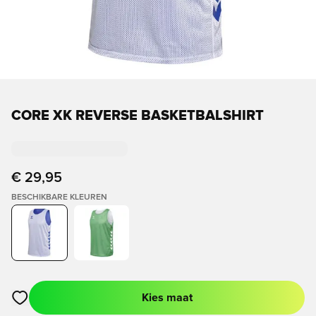
CORE XK REVERSE BASKETBALSHIRT
€ 29,95
BESCHIKBARE KLEUREN
Kies maat
Opent een venster om in te loggen of je aan te melden als lid