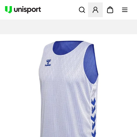
Opent een venster om in te l