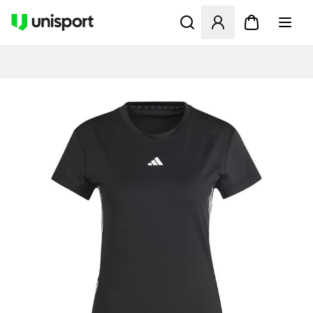
Opent een venster om in te l