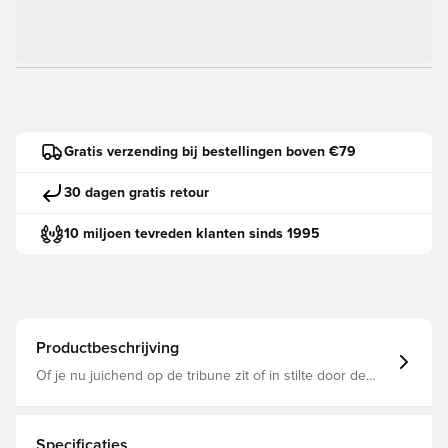
Gratis verzending bij bestellingen boven €79
30 dagen gratis retour
10 miljoen tevreden klanten sinds 1995
Productbeschrijving
Of je nu juichend op de tribune zit of in stilte door de
stad slentert, dit adidas T-shirt houdt je vibe licht en
positief. Graphics in matte rubberprint, geïnspireerd op
de belijning van het speelveld, vormen een sportief
detail, en het katoen voelt koel en rustgevend aan. Dit T-
Specificaties