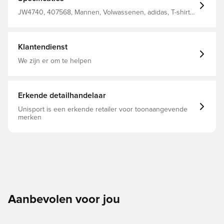
shirt is perfect voor warm weer, want 't vermindert de
blootstelling aan schadelijke UV-straling dankzij een
JW4740, 407568, Mannen, Volwassenen, adidas, T-shirts,
beschermend UPF-design. Normale pasvorm Ronde hals
Paars
100% katoen Koel aanvoelend materiaal UV-bescherming
(UPF) Bestaat voor minimaal 70% uit gerecycled materiaal
Klantendienst
We zijn er om te helpen
Erkende detailhandelaar
Unisport is een erkende retailer voor toonaangevende
merken
Aanbevolen voor jou