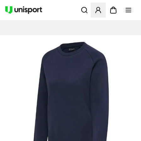
Opent een venster om in te l