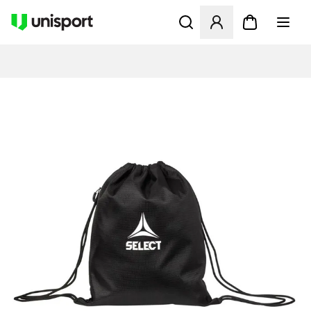
Opent een venster om in te l