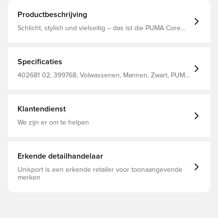
Productbeschrijving
Schlicht, stylish und vielseitig – das ist die PUMA Core
Schuhkollektion. Diese Sneaker sind für alle, die das
Wesentliche schätzen. Sie bieten ein cleanes,
unkompliziertes Design und Komfort für den ganzen Tag.
Ob beim Erledigen von Besorgungen, beim Treffen mit
Specificaties
Freunden oder beim entspannten Stadtbummel – die
Core Collection ist dein Allrounder für entspannten Style,
402681 02, 399768, Volwassenen, Mannen, Zwart, PUMA,
der immer passt. Zeitlos, zuverlässig und zu allem bereit
Sneakers
– manchmal ist weniger eben einfach mehr. Breite:
Regulär Zehentyp: Abgerundet Verschluss: Schnürsenkel
Absatzart: Flach Obermaterial: Synthetik; Futter: Textil;
Klantendienst
Einlegesohle: Textil; Laufsohle: Gummi
We zijn er om te helpen
Erkende detailhandelaar
Unisport is een erkende retailer voor toonaangevende
merken