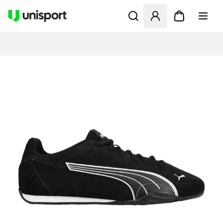
Opent een venster om in te l