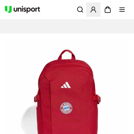
Opent een venster om in te l