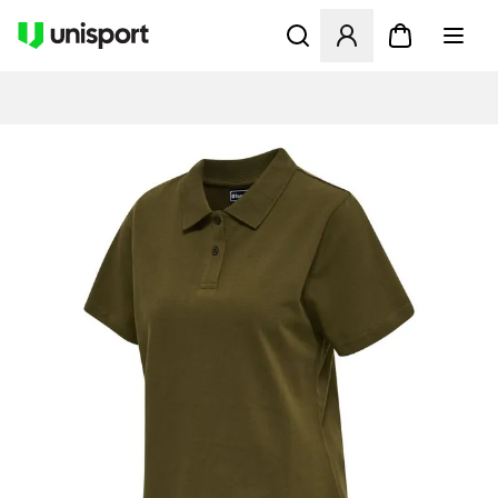
Opent een venster om in te l