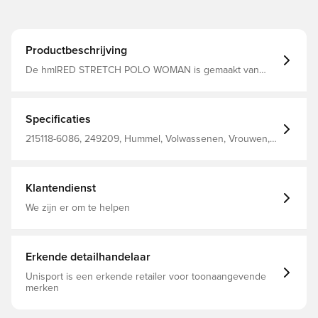
Productbeschrijving
De hmlRED STRETCH POLO WOMAN is gemaakt van
katoenpiqué gesponnen met een vleugje stretch. Deze
hummel® top met korte mouwen is uitgevoerd in een
regular fit met een gespreide kraag. Compleet met de
klassieke poloknoopsluiting en een contrasterend label
Specificaties
aan de zoom.
215118-6086, 249209, Hummel, Volwassenen, Vrouwen,
Poloshirts, 95% Co, 5% Ea, - Knit
Klantendienst
We zijn er om te helpen
Erkende detailhandelaar
Unisport is een erkende retailer voor toonaangevende
merken