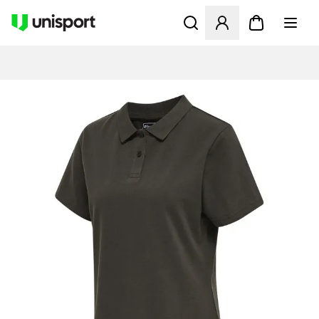
Opent een venster om in te l