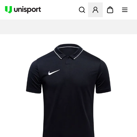
Opent een venster om in te l