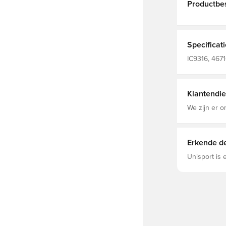
Productbes
Specificat
IC9316, 4671
Klantendie
We zijn er o
Erkende de
Unisport is