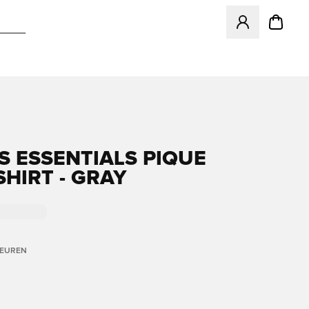
Opent een venster
S ESSENTIALS PIQUE
SHIRT - GRAY
LEUREN