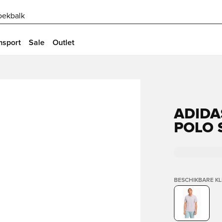
oekbalk
msport
Sale
Outlet
ADIDA
POLO 
BESCHIKBARE K