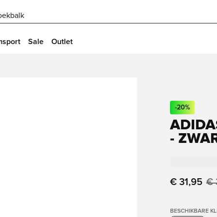
oekbalk
msport
Sale
Outlet
-
20
%
ADIDA
- ZWA
€ 31,95
€ 
BESCHIKBARE K