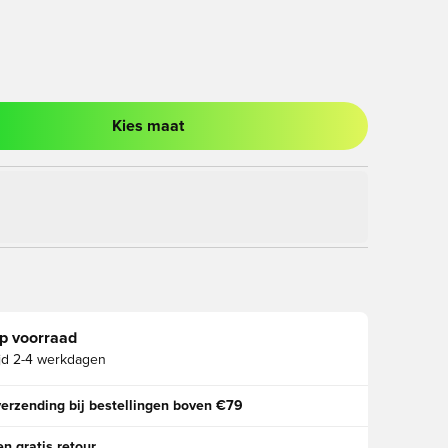
Kies maat
ter om in te loggen of je aan te melden als lid
p voorraad
jd
2-4 werkdagen
verzending bij bestellingen boven €79
n gratis retour