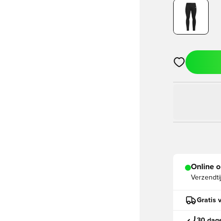
Opent een vens
Online o
Verzendti
Gratis 
30 dage