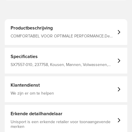
Productbeschrijving
COMFORTABEL VOOR OPTIMALE PERFORMANCE.De
Nike Multiplier enkelsokken voor hardlopen zijn gemaakt
van zweetafvoerend materiaal. Ondersteuning rond de
voetholte bij de middenvoet zorgt voor een
comfortabele, aansluitende pasvorm die ideaal is voor
Specificaties
verschillende soorten runs.PluspuntenZweetafvoerende
technologie houdt je droog en
SX7557-010, 237758, Kousen, Mannen, Volwassenen,
comfortabel.Ondersteuning rond de voetholte bij de
Zwart, Nike, 100% Textile
middenvoet biedt ondersteuning.Naden bij de tenen zijn
verweven voor minder opdikking.Productgegevens53%
polyester/42% nylon/5%
Klantendienst
elastaanMachinewasbaarGeïmporteerd"
We zijn er om te helpen
Erkende detailhandelaar
Unisport is een erkende retailer voor toonaangevende
merken