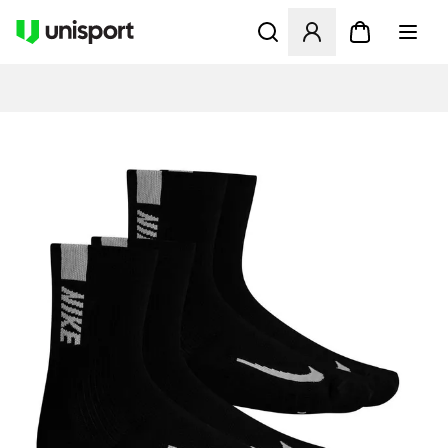
Opent een venster om in te l