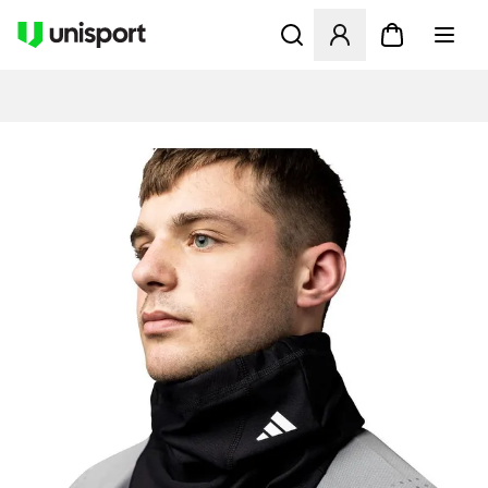
Opent een venster om in te l