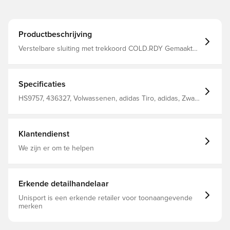
Productbeschrijving
Verstelbare sluiting met trekkoord COLD.RDY Gemaakt
van 81% gerecycled polyester en 19% elastaan.
Specificaties
HS9757, 436327, Volwassenen, adidas Tiro, adidas, Zwart,
Mannen, Nekwarmers
Klantendienst
We zijn er om te helpen
Erkende detailhandelaar
Unisport is een erkende retailer voor toonaangevende
merken