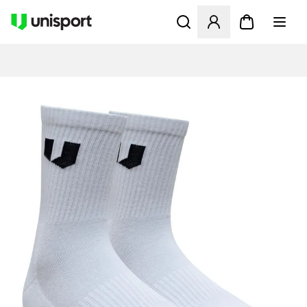
Opent een venster om in te l