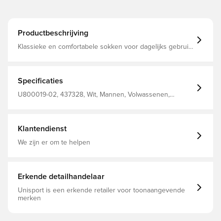
Productbeschrijving
Klassieke en comfortabele sokken voor dagelijks gebruik
Gebreid „U” -logo op beide zijden Pak van 3 Gemaakt
van 75% katoen, 20% polyester, 5% elastaan
Specificaties
U800019-02, 437328, Wit, Mannen, Volwassenen,
Kousen, 100% Textile, Unisport
Klantendienst
We zijn er om te helpen
Erkende detailhandelaar
Unisport is een erkende retailer voor toonaangevende
merken