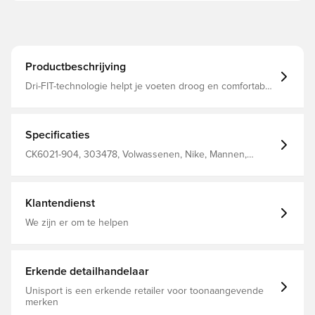
Productbeschrijving
Dri-FIT-technologie helpt je voeten droog en comfortabel
te houden De geribbelde boogband omsluit je
middenvoet voor een ondersteunend gevoel De
ademende constructie aan de bovenkant laat je voet
ademen Versterkte hiel en teen zorgen voor extra
Specificaties
duurzaamheid 100% textiel
CK6021-904, 303478, Volwassenen, Nike, Mannen,
Vrouwen, Kousen, Zwart, Grijs, Wit, 100% Textile
Klantendienst
We zijn er om te helpen
Erkende detailhandelaar
Unisport is een erkende retailer voor toonaangevende
merken