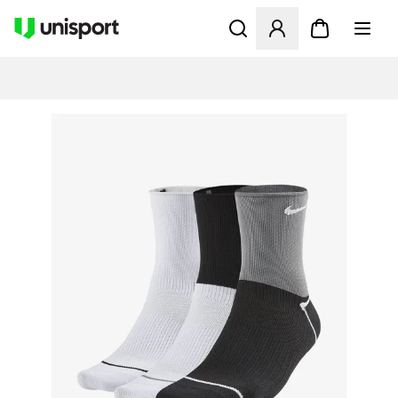
Opent een venster om in te l