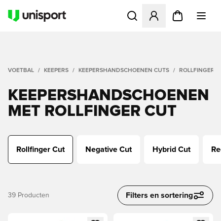
Opent een venster om in te l
VOETBAL
KEEPERS
KEEPERSHANDSCHOENEN CUTS
ROLLFINGER C
KEEPERSHANDSCHOENEN
MET ROLLFINGER CUT
Rollfinger Cut
Negative Cut
Hybrid Cut
Re
Filters en sortering
39
Producten