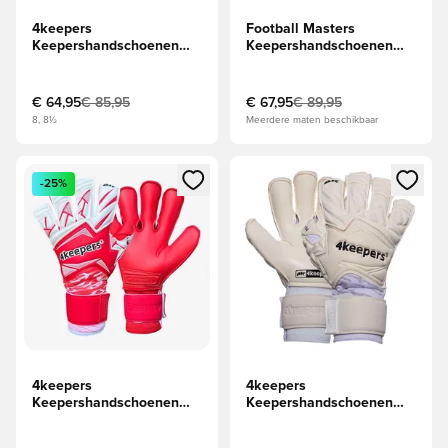
4keepers
Football Masters
Keepershandschoenen
Keepershandschoenen
Champ Purple VII RF2G -
Invictus X - Blauw/Oranje
Wit/Paars
€ 64,95
€ 85,95
€ 67,95
€ 89,95
8, 8½
Meerdere maten beschikbaar
Opent een venster om in te loggen of je aan te melden als li
Opent een venster om in te log
-25%
4keepers
4keepers
Keepershandschoenen
Keepershandschoenen
Force V4.25 RF2G -
Force V1.25 FRIGID RF2G
Rood/Wit
- Wit