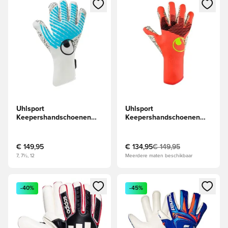
Opent een venster om in te loggen of je aan te melden als li
Opent een venster om in te log
Uhlsport
Uhlsport
Keepershandschoenen
Keepershandschoenen
Fangmaschine CyberTec
Fangmaschine Supergrip+
Supergrip+ Finger
Finger Surround -
Surround - Wit/Cyber
Rood/Wit/Fluo Yellow
€ 149,95
€ 134,95
€ 149,95
Blue/Zwart
7, 7½, 12
Meerdere maten beschikbaar
Opent een venster om in te loggen of je aan te melden als li
Opent een venster om in te log
-40%
-45%