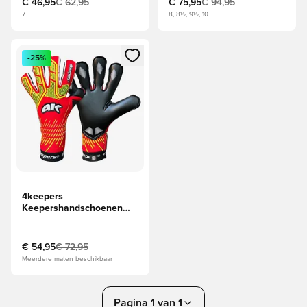
€ 46,95
€ 62,95
€ 75,95
€ 94,95
7
8, 8½, 9½, 10
Opent een venster om in te loggen of je aan te melden als li
-25%
4keepers
Keepershandschoenen
NEO LAVA RF2G - Rood
€ 54,95
€ 72,95
Meerdere maten beschikbaar
Pagina 1 van 1