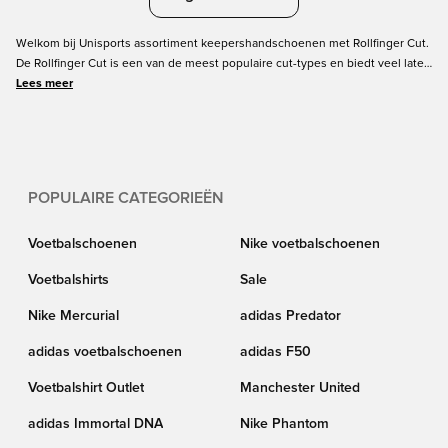
Welkom bij Unisports assortiment keepershandschoenen met Rollfinger Cut.
De Rollfinger Cut is een van de meest populaire cut-types en biedt veel latex
contact met de bal, omdat de latex van voor naar achter over de vingers rolt
Lees meer
(vandaar de naam 'Rollfinger Cut'). Sommigen vinden dit soort
keepershandschoenen misschien volumineuzer in vergelijking met andere
soorten cuts - maar in ons hoofd betekent dat alleen maar dat je meer
handschoenen hebt om de bal mee te redden. Is dat niet geweldig? Duik
hieronder in de handschoenen en bestel ze vandaag nog!
POPULAIRE CATEGORIEËN
Voetbalschoenen
Nike voetbalschoenen
Voetbalshirts
Sale
Nike Mercurial
adidas Predator
adidas voetbalschoenen
adidas F50
Voetbalshirt Outlet
Manchester United
adidas Immortal DNA
Nike Phantom