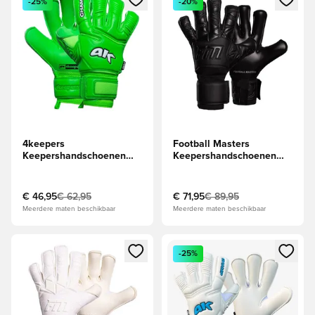
-25%
-20%
4keepers
Football Masters
Keepershandschoenen
Keepershandschoenen
Champ Colour Green VII
Invictus X - Helemaal
RF2G - Groen
zwart
€ 46,95
€ 62,95
€ 71,95
€ 89,95
Meerdere maten beschikbaar
Meerdere maten beschikbaar
Opent een venster om in te loggen of je aan te melden als li
Opent een venster om in te log
-25%