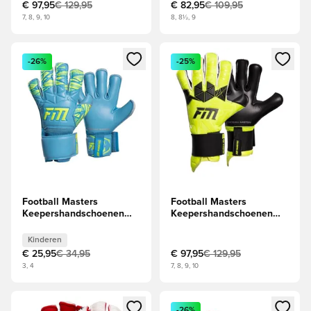
€ 97,95
€ 129,95
€ 82,95
€ 109,95
7, 8, 9, 10
8, 8½, 9
Opent een venster om in te loggen of je aan te melden als li
Opent een venster om in te log
-26%
-25%
Football Masters
Football Masters
Keepershandschoenen
Keepershandschoenen
Invictus X - Blauw Kids
Invictus X Pro - Fluo geel
Kinderen
€ 25,95
€ 34,95
€ 97,95
€ 129,95
3, 4
7, 8, 9, 10
Opent een venster om in te loggen of je aan te melden als li
Opent een venster om in te log
-26%