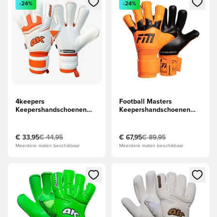
-24%
-24%
4keepers
Football Masters
Keepershandschoenen
Keepershandschoenen
Champ Training VII RF2G
Invictus X - Fluo oranje
- Wit/Oranje
€ 33,95
€ 44,95
€ 67,95
€ 89,95
Meerdere maten beschikbaar
Meerdere maten beschikbaar
Opent een venster om in te loggen of je aan te melden als li
Opent een venster om in te log