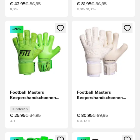
€ 42,95
€ 56,95
€ 81,95
€ 96,95
9, 9½
8, 9½, 10, 10½
Opent een venster om in te loggen of je aan te melden als li
Opent een venster om in te log
-26%
Football Masters
Football Masters
Keepershandschoenen
Keepershandschoenen
Invictus X - Groen Kids
Invictus X - Wit
Kinderen
€ 25,95
€ 34,95
€ 80,95
€ 89,95
3, 4
6, 8, 10, 11
Opent een venster om in te loggen of je aan te melden als li
Opent een venster om in te log