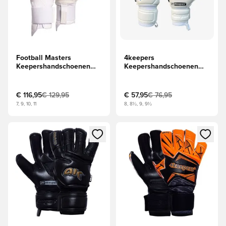
Football Masters
4keepers
Keepershandschoenen
Keepershandschoenen
Invictus X Pro - Wit
Champ Aqua VII RF2G -
Wit/Blauw
€ 116,95
€ 129,95
€ 57,95
€ 76,95
7, 9, 10, 11
8, 8½, 9, 9½
Opent een venster om in te loggen of je aan te melden als li
Opent een venster om in te log