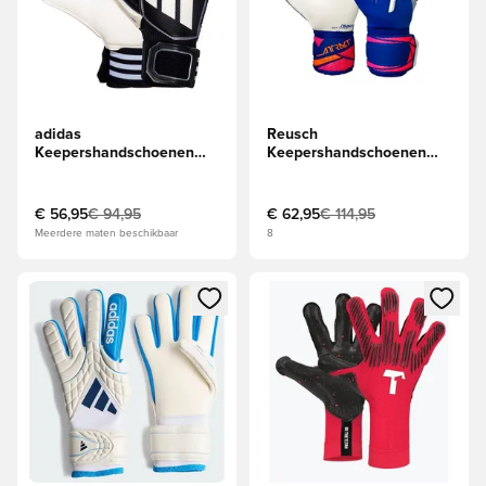
adidas
Reusch
Keepershandschoenen
Keepershandschoenen
Tiro Pro - Zwart/Wit/Zilver
Attrakt Gold X Roll Finger
- Blauw/Wit/Oranje
€ 56,95
€ 94,95
€ 62,95
€ 114,95
Meerdere maten beschikbaar
8
Opent een venster om in te loggen of je aan te melden als li
Opent een venster om in te log