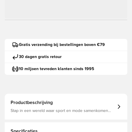
Gratis verzending bij bestellingen boven €79
30 dagen gratis retour
10 miljoen tevreden klanten sinds 1995
Productbeschrijving
Stap in een wereld waar sport en mode samenkomen
met de lange adidas rok. Deze rok is ontworpen voor
junioren en levert speelse energie terwijl hij trouw blijft
aan ons DNA. Of het nou gaat om een casual dagje uit of
een speelse middag met vrienden, dit kledingstuk is
Specificaties