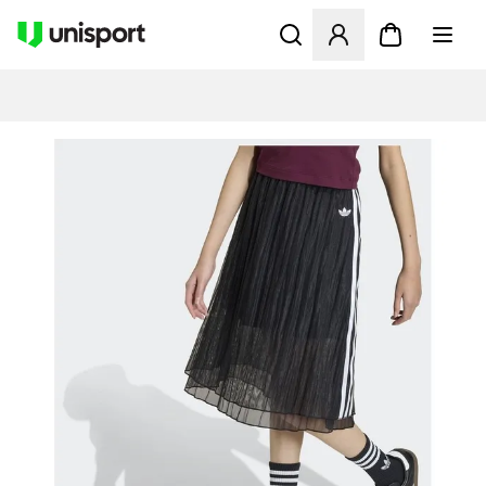
Opent een venster om in te l