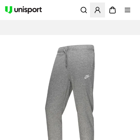
Opent een venster om in te l