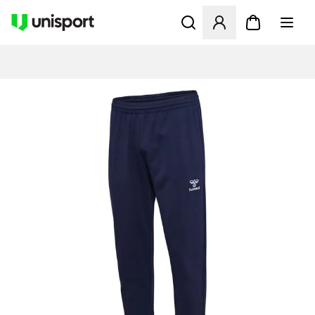
Opent een venster om in te l