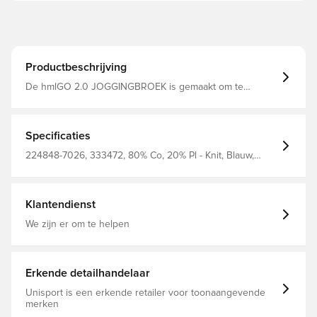
Productbeschrijving
De hmlGO 2.0 JOGGINGBROEK is gemaakt om te
sporten bij kouder weer. Deze comfortabele
joggingbroek is gemaakt van een zachte sweatstof met
biologisch katoen en gerecycled polyester en heeft een
elastische tailleband voor een gemakkelijke slijtage en
Specificaties
een strakke zijzakken. Compleet met een geborduurd
logo op de broekspijp.
224848-7026, 333472, 80% Co, 20% Pl - Knit, Blauw,
Hummel, Mannen, Joggingbroek, Lang, Volwassenen
Klantendienst
We zijn er om te helpen
Erkende detailhandelaar
Unisport is een erkende retailer voor toonaangevende
merken