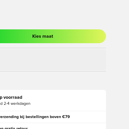
Kies maat
ter om in te loggen of je aan te melden als lid
p voorraad
jd
2-4 werkdagen
verzending bij bestellingen boven €79
n gratis retour