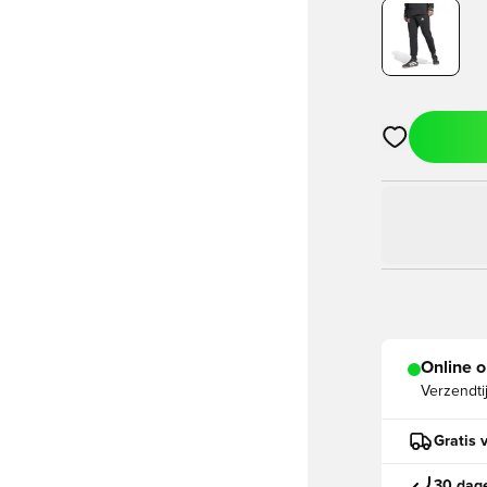
Opent een vens
Online o
Verzendti
Gratis 
30 dage