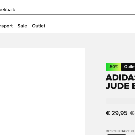
oekbalk
msport
Sale
Outlet
-
50
%
Outle
ADIDA
JUDE 
€ 29,95
€
BESCHIKBARE K