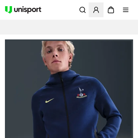
Opent een venster om in te l