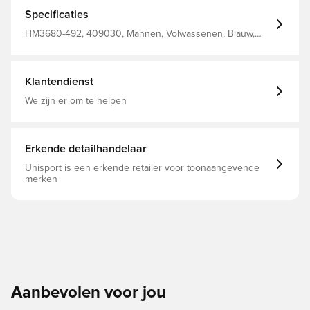
veel warmte biedt zonder extra volume. Dankzij de
kleuren en het embleem van Tottenham Hotspur kun je
Specificaties
ze in stijl blijven aanmoedigen als het kouder wordt.
HM3680-492, 409030, Mannen, Volwassenen, Blauw,
Jassen, Nike
Klantendienst
We zijn er om te helpen
Erkende detailhandelaar
Unisport is een erkende retailer voor toonaangevende
merken
Aanbevolen voor jou