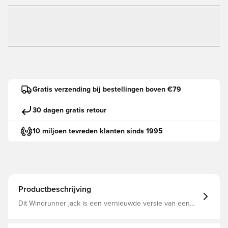
Gratis verzending bij bestellingen boven €79
30 dagen gratis retour
10 miljoen tevreden klanten sinds 1995
Productbeschrijving
Dit Windrunner jack is een vernieuwde versie van een
iconische look en is gemaakt met onze premium, lichte
Tech Fleece die glad is aan de binnen- en buitenkant en