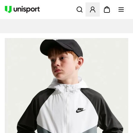
Opent een venster om in te l