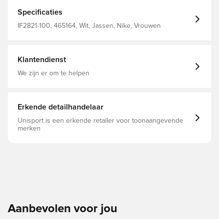
met rits houden je dagelijkse schatten veilig en binnen
handbereik.
Specificaties
IF2821-100, 465164, Wit, Jassen, Nike, Vrouwen
Klantendienst
We zijn er om te helpen
Erkende detailhandelaar
Unisport is een erkende retailer voor toonaangevende
merken
Aanbevolen voor jou