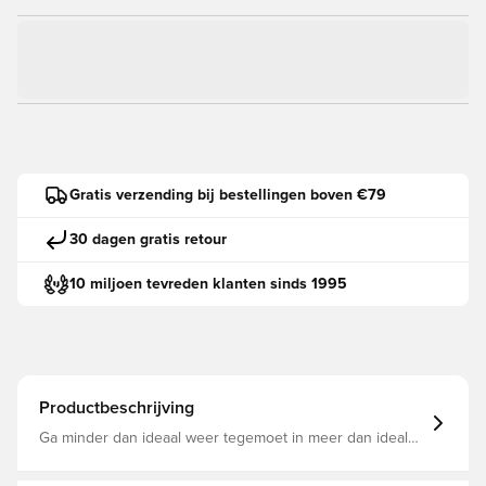
Gratis verzending bij bestellingen boven €79
30 dagen gratis retour
10 miljoen tevreden klanten sinds 1995
Productbeschrijving
Ga minder dan ideaal weer tegemoet in meer dan ideale
kleding. Deze lichte Windrunner helpt water af te voeren,
zodat je langer droog blijft tijdens het spelen, en zakken