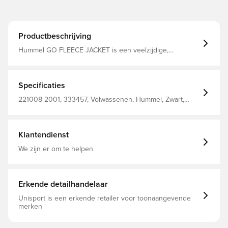
Productbeschrijving
Hummel GO FLEECE JACKET is een veelzijdige,
sportieve jas van warme fleece die uitzonderlijk comfort
biedt. Aan de voorkant heeft het een ritssluiting tot aan
de onderkant en een hoge hals voor maximale
bedekking, evenals zijzakken met ritssluiting. Compleet
Specificaties
met logo op de borst. Warme fleece Volledige ritssluiting
aan de voorkant en hoge hals Zijzakken met ritssluiting
221008-2001, 333457, Volwassenen, Hummel, Zwart,
Logo op de borst 100% polyester
Mannen, Jassen, Lange mouwen, 100% Pl - Knit
Klantendienst
We zijn er om te helpen
Erkende detailhandelaar
Unisport is een erkende retailer voor toonaangevende
merken