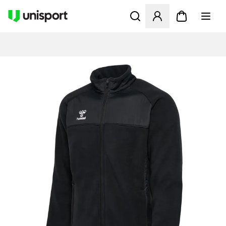
Opent een venster om in te l