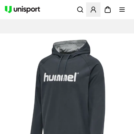
Opent een venster om in te l