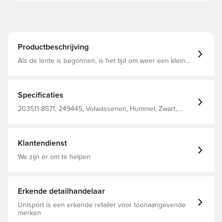
Productbeschrijving
Als de lente is begonnen, is het tijd om weer een klein
pak aan je garderobe te hangen! Deze HMLGO COTTON
LOGO HOODIE is gemaakt van sweatmateriaal dat
warmte vasthoudt terwijl de mesh voering voor meer
ventilatie zorgt. Ons Hummel®-logo is in groot formaat op
Specificaties
de borst gedrukt.
203511-8571, 249445, Volwassenen, Hummel, Zwart,
Mannen, Hoodies, Lange mouwen, 80% Co, 20% Pl - Knit
Klantendienst
We zijn er om te helpen
Erkende detailhandelaar
Unisport is een erkende retailer voor toonaangevende
merken