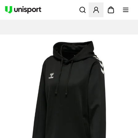
Opent een venster om in te l