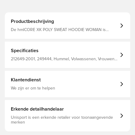
Productbeschrijving
De hmlCORE XK POLY SWEAT HOODIE WOMAN is
gemaakt van zachte en comfortabele sweatstof en
combineert een minimalistisch ontwerp met hoge
functionaliteit en een moderne afwerking. BEECOOL-
stoftechnologie® zorgt ervoor dat deze hoodie zeer
Specificaties
ademend is tijdens het dragen en ook sneldrogend.
Deze hummel® hoodie heeft een verstelbaar trekkoord in
212649-2001, 249444, Hummel, Volwassenen, Vrouwen,
de capuchon voor het aanpassen van de maat en vorm.
Hoodies, Zwart, 100% Pl - Knit
Klassieke manchetten zijn ook inbegrepen voor een
strak en praktisch silhouet.
Klantendienst
We zijn er om te helpen
Erkende detailhandelaar
Unisport is een erkende retailer voor toonaangevende
merken