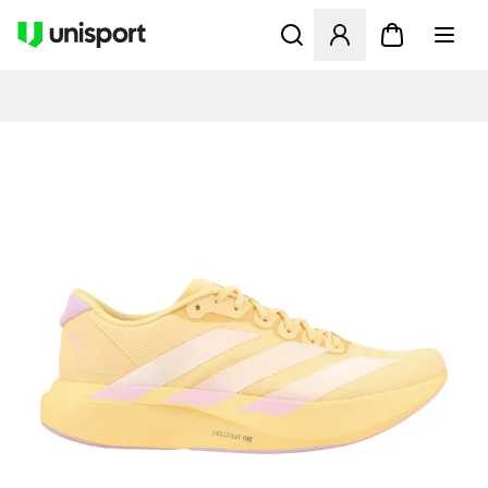
Opent een venster om in te l