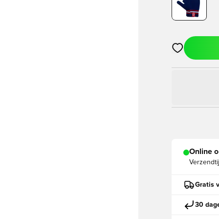
Opent een vens
Online o
Verzendti
Gratis 
30 dage