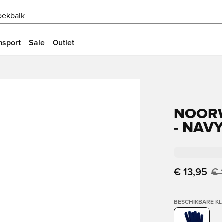
oekbalk
msport
Sale
Outlet
NOOR
- NAV
€ 13,95
€ 
BESCHIKBARE K