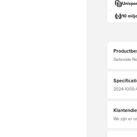
Unispor
10 milj
Productbes
Gebreide N
Specificat
2024-1000.4
Spelershan
Klantendie
We zijn er o