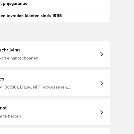
t prijsgarantie
oen tevreden klanten sinds 1995
chrijving
oorse handschoenen
ies
1, 369861, Blauw, NFF, Volwassenen,
dschoenen
nst
m te helpen