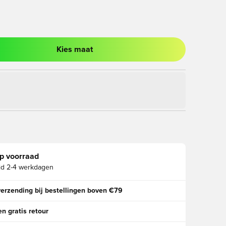
Kies maat
ter om in te loggen of je aan te melden als lid
p voorraad
jd
2-4 werkdagen
verzending bij bestellingen boven €79
n gratis retour